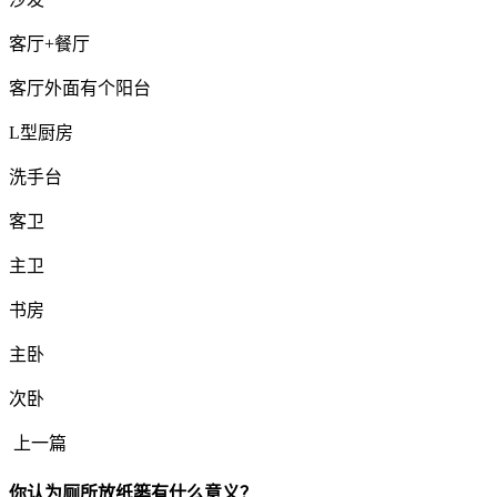
客厅+餐厅
客厅外面有个阳台
L型厨房
洗手台
客卫
主卫
书房
主卧
次卧
上一篇
你认为厕所放纸篓有什么意义？