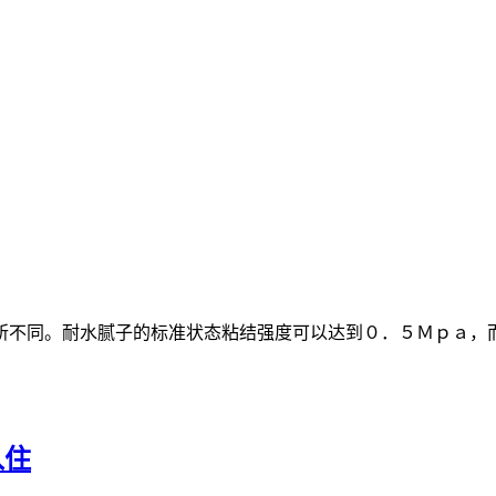
所不同。耐水腻子的标准状态粘结强度可以达到０．５Ｍｐａ，而
入住