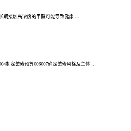
长期接触高浓度的甲醛可能导致健康 …
制定装修预算006007确定装修风格及主体 …