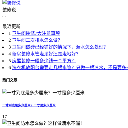
装修说
...
最近更新
1
卫生间装修7大注意事项
2
卫生间二次排水怎么做？
3
卫生间磁砖已经铺好的情况下，漏水怎么处理？
4
新房装修水管走顶好还是走地好？
5
房屋装修一般多少钱一个平方？
6
洗衣机放阳台需要走几根水管？只做一根凉水，还是要多
热门文章
一寸到底是多少厘米？一寸是多少厘米
17