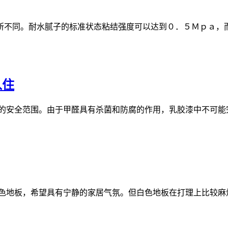
所不同。耐水腻子的标准状态粘结强度可以达到０．５Ｍｐａ，而
入住
的安全范围。由于甲醛具有杀菌和防腐的作用，乳胶漆中不可能
色地板，希望具有宁静的家居气氛。但白色地板在打理上比较麻