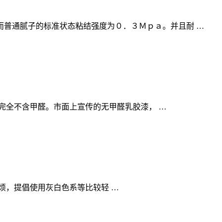
普通腻子的标准状态粘结强度为０．３Ｍｐａ。并且耐 …
完全不含甲醛。市面上宣传的无甲醛乳胶漆， …
烦，提倡使用灰白色系等比较轻 …