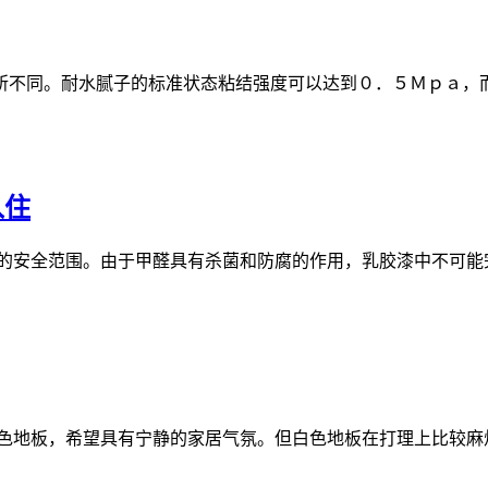
所不同。耐水腻子的标准状态粘结强度可以达到０．５Ｍｐａ，而
入住
的安全范围。由于甲醛具有杀菌和防腐的作用，乳胶漆中不可能
色地板，希望具有宁静的家居气氛。但白色地板在打理上比较麻