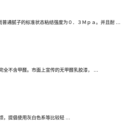
普通腻子的标准状态粘结强度为０．３Ｍｐａ。并且耐 …
完全不含甲醛。市面上宣传的无甲醛乳胶漆， …
烦，提倡使用灰白色系等比较轻 …