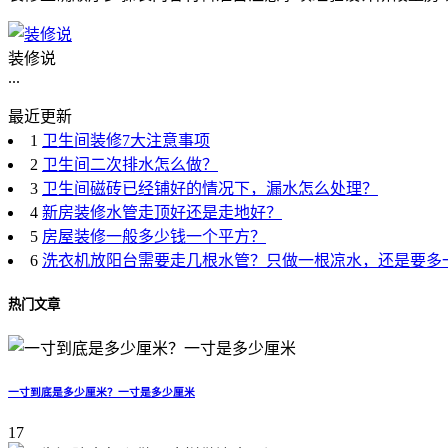
装修说
...
最近更新
1
卫生间装修7大注意事项
2
卫生间二次排水怎么做？
3
卫生间磁砖已经铺好的情况下，漏水怎么处理？
4
新房装修水管走顶好还是走地好？
5
房屋装修一般多少钱一个平方？
6
洗衣机放阳台需要走几根水管？只做一根凉水，还是要多
热门文章
一寸到底是多少厘米？一寸是多少厘米
17