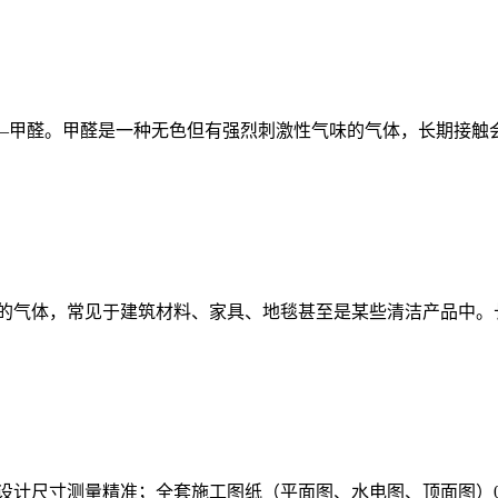
—甲醛。甲醛是一种无色但有强烈刺激性气味的气体，长期接触会
的气体，常见于建筑材料、家具、地毯甚至是某些清洁产品中。
计尺寸测量精准；全套施工图纸（平面图、水电图、顶面图）004