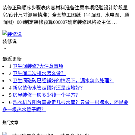
装修正确顺序步骤表内容材料准备注意事项经验设计阶段量
房/设计尺寸测量精准；全套施工图纸（平面图、水电图、顶
面图）004制定装修预算006007确定装修风格及主体 …
装修说
...
最近更新
1
卫生间装修7大注意事项
2
卫生间二次排水怎么做？
3
卫生间磁砖已经铺好的情况下，漏水怎么处理？
4
新房装修水管走顶好还是走地好？
5
房屋装修一般多少钱一个平方？
6
洗衣机放阳台需要走几根水管？只做一根凉水，还是要
多一根热水管子呢？
热门文章