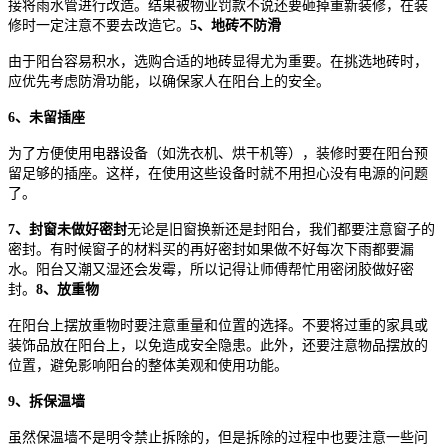
接将雨水管进行改造。结果被物业罚款不说还要砸掉重新装修，在装
修时一定注意不要去改造它。
5、地砖不防滑
由于阳台容易积水，选购合适的地砖显得尤为重要。在挑选地砖时，
应优先考虑防滑功能，以确保家人在阳台上的安全。
6、未留插座
为了方便使用电器设备（如洗衣机、烘干机等），装修时要在阳台预
留足够的插座。这样，在使用这些设备时就不用担心没有电源的问题
了。
7、封窗未做好密封
无论是旧窗换新还是封阳台，我们都要注意窗子的
密封。有时候窗子的材料买的再好密封如果做不好每次下雨都要漏
水。阳台又潮又湿还会发霉，所以记得让师傅帮忙用密闭胶做好密
封。
8、放重物
在阳台上摆放重物时要注意重量和位置的选择。不要将过重的家具或
装饰品放在阳台上，以免造成安全隐患。此外，还要注意物品摆放的
位置，避免影响阳台的整体美观和使用功能。
9、拆保温墙
虽然保温墙不是明令禁止拆除的，但是拆除的过程中也要注意一些问