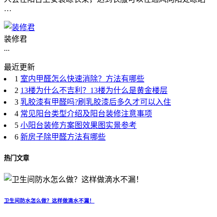
…
装修君
...
最近更新
1
室内甲醛怎么快速消除？方法有哪些
2
13楼为什么不吉利？13楼为什么是黄金楼层
3
乳胶漆有甲醛吗?刷乳胶漆后多久才可以入住
4
常见阳台类型介绍及阳台装修注意事项
5
小阳台装修方案图效果图实景参考
6
新房子除甲醛方法有哪些
热门文章
卫生间防水怎么做？这样做滴水不漏！