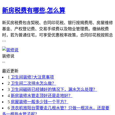
新房税费有哪些,怎么算
新买房税费包含契税、合同印花税、银行按揭费用、房屋维修
基金、产权登记费、交易手续费以及物业管理费。缴纳税费
时，若为普通住宅，可享受优惠税率政策，合同印花税按照总
…
装修说
...
最近更新
1
卫生间装修7大注意事项
2
卫生间二次排水怎么做？
3
卫生间磁砖已经铺好的情况下，漏水怎么处理？
4
新房装修水管走顶好还是走地好？
5
房屋装修一般多少钱一个平方？
6
洗衣机放阳台需要走几根水管？只做一根凉水，还是要
多一根热水管子呢？