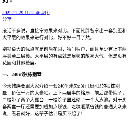
2025-11-29 11:12:46
49
0
分享
废话不多说，直接拿效果来对比。下面韩胖各拿出一套别墅和
大平层的效果来进行对比，好不好一目了然。
别墅蕞大的优点就是前后花园，独门独户，而且至少有上下两
层甚至三层楼。大平层的有点就是足够的敞亮大气，但是没有
花园和其他楼层。
一、240㎡独栋别墅
今天韩胖要跟大家介绍一套240平米5室3厅1厨4卫的独栋别
墅，价值千万的大豪宅。上下两层半的格局，前后都带院子，
二楼带了两个大露台，一楼院子里还砌了一个大泳池。对于买
套两室一厅还需要加班加点赚钱，吃糠咽菜省钱的普通大众来
说，看看就好，这辈子估计是买不起了！