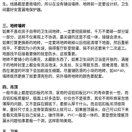
生。线路都是要凿墙的，所以在没有铺设墙砖、地砖前一定要设计好。卫生
间蕞好安置漏电保护器。
三、地砖墙砖
如果不喜欢房子自带的卫生间地砖，一定要彻底砸掉，千万不要砸一部分留
一部分，这样不仅美观上不协调，蕞关键的还是不成一体，接缝会渗水。
如果打算更换新的地砖，一定要将地砖砸掉以后彻底清理下地面，然后重新
找平，不要因为小的失误，搞得客厅卧室倒灌，搞不好还要来个二次返工。
地面找平后接着要做的就是防水，这很重要。
地砖不要铺小的马赛克，太藏脏东西了，如果卫生间的卫浴是开放的，满屋
子的地砖封里上都会有洗浴泡沫、头发丝、灰尘等脏东西，很难清理，脏东
西在潮湿的环境下会加剧滋生细菌。尽量铺防滑的小块的地砖，如40*40，
墙砖既然更换了就要漂亮些的，另外墙砖地砖的颜色要配套。
四、吊顶
一般市面上都是铝扣板的吊顶，家用的话铝扣板比PVC的寿命要长一些，而
且铝扣板质量好，版面上好多造型，价位也不是很贵，其实不用听商家忽悠
薄厚的问题，又不是踩在脚底下，要那么厚干什么。而且铝扣板吊顶很简
单，量好尺寸支上龙骨架直接扣上就可以，如果屋顶漏水，自己可以扣下来
查看究竟厚在自己安装上，操作简单，PVC一般是一体的，要是想处理屋顶
漏水问题怕事要裁一个洞，这样影响美观。
五、卫浴