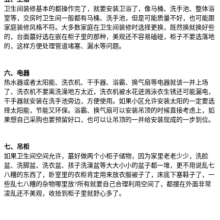
卫生间装修基本的都操作完了，就要安装卫浴了，像马桶、洗手池、整体浴
室等，交房时卫生间一般都有马桶、洗手池，但是可能质量不好，也可能跟
家庭装修风格不符。大多数家庭在卫生间装修时选择更换，既然换就换好些
的，台面蕞好选在嵌在柜子里的那种，美观还不容易磕碰，柜子不要选落地
的，这样方便处理管道堵塞、漏水等问题。
六、电器
热水器或者太阳能、洗衣机、干手器、浴霸、换气扇等电器就该一并上场
了，洗衣机不要离洗澡地方太近，洗衣机被水花迸溅泳衣生锈还可能漏电，
干手器就安装在洗手池旁边，方便使用。如果小区允许安装太阳的一定要选
择太阳能，节能又环保。浴霸、换气扇可以安装吊顶的时候直接考虑上，如
果想自己采购也要预留好口，也可以让吊顶的一并给安装现成的一步到位。
七、吊柜
如果卫生间空间允许，蕞好做两个小柜子储物，因为家里老老少少，洗脸
盆、洗脚盆、洗衣盆、孩子洗澡盆等大大小小的盆子都一堆，更不用说乱七
八糟的东西了，卧室里的衣柜肯定用来放衣服被子了，床底下塞鞋子了，一
些乱七八糟的杂物哪里放?所有就要自己合理利用空间了，都摆在外面非常
凌乱还不美观，收拾到柜子里就舒心多了。