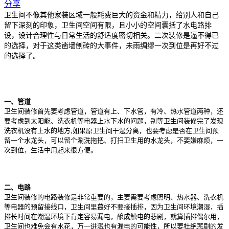
分享
卫生间不像其他家装区域一般耗费巨大的资金和精力，给别人和自己
留下深刻的印象，卫生间空间有限，且小小的空间囊括了水电路排
设，设计合理性与日常生活的舒适度密切相关。二次装修是逼不得已
的选择，对于这类凿墙刨砖的大事件，未雨绸缪一次到位是再好不过
的选择了。
一、管道
卫生间装修首先要考虑管道，管道有上、下水管，有冷、热水管道两种，还
要考虑到太阳能、洗衣机等电器上水下水的问题，别等卫生间装修完了发现
洗衣机没有上水的地方;如果原卫生间干湿分离，也要考虑是否在卫生间预
留一个水龙头，可以留个涮洗拖把、打扫卫生用的水龙头，不要嫌麻烦，一
次到位，生活中用起来很方便。
二、电路
卫生间装修的电路装修是非常重要的，主要需要考虑照明、热水器、洗衣机
等电器的预留接线口，卫生间里蕞好不要接插排，因为卫生间环境潮湿，插
排长时间在潮湿环境下肯定容易漏电，酿成触电的悲剧，就算插排偶尔用，
卫生间也难免会有水花，万一迸溅也有漏电的可能性，所以要杜绝悲剧的发