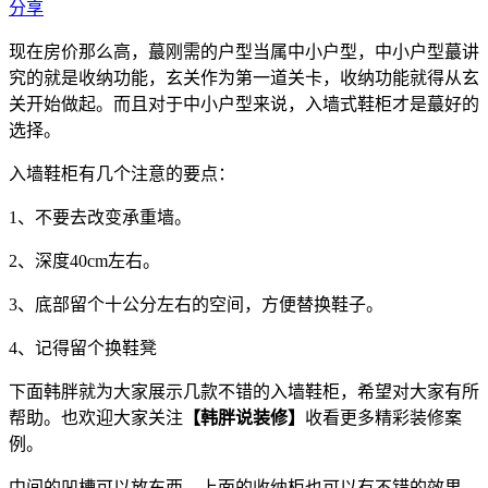
分享
现在房价那么高，蕞刚需的户型当属中小户型，中小户型蕞讲
究的就是收纳功能，玄关作为第一道关卡，收纳功能就得从玄
关开始做起。而且对于中小户型来说，入墙式鞋柜才是蕞好的
选择。
入墙鞋柜有几个注意的要点：
1、不要去改变承重墙。
2、深度40cm左右。
3、底部留个十公分左右的空间，方便替换鞋子。
4、记得留个换鞋凳
下面韩胖就为大家展示几款不错的入墙鞋柜，希望对大家有所
帮助。也欢迎大家关注
【韩胖说装修】
收看更多精彩装修案
例。
中间的凹槽可以放东西，上面的收纳柜也可以有不错的效果。