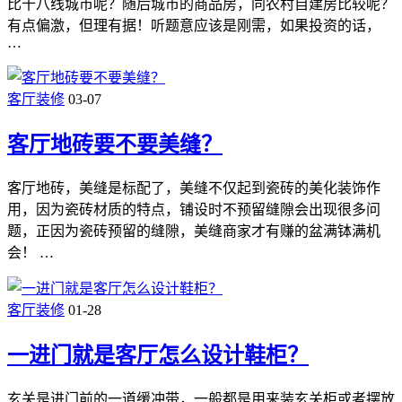
比十八线城市呢？随后城市的商品房，同农村自建房比较呢？
有点偏激，但理有据！听题意应该是刚需，如果投资的话，
…
客厅装修
03-07
客厅地砖要不要美缝？
客厅地砖，美缝是标配了，美缝不仅起到瓷砖的美化装饰作
用，因为瓷砖材质的特点，铺设时不预留缝隙会出现很多问
题，正因为瓷砖预留的缝隙，美缝商家才有赚的盆满钵满机
会！ …
客厅装修
01-28
一进门就是客厅怎么设计鞋柜？
玄关是进门前的一道缓冲带，一般都是用来装玄关柜或者摆放