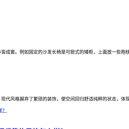
必皆成套。例如固定的沙发长椅是可掀式的矮柜，上面放一些抱枕
。现代风格摒弃了繁琐的装饰，使空间回归舒适纯粹的状态，体现